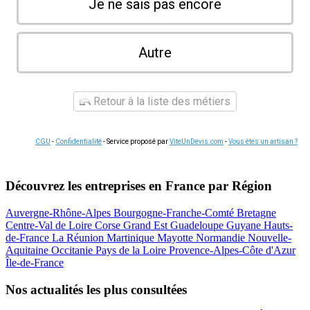
Je ne sais pas encore
Autre
Retour à la liste des métiers
CGU
-
Confidentialité
- Service proposé par
ViteUnDevis.com
-
Vous êtes un artisan ?
Découvrez les entreprises en France par Région
Auvergne-Rhône-Alpes
Bourgogne-Franche-Comté
Bretagne
Centre-Val de Loire
Corse
Grand Est
Guadeloupe
Guyane
Hauts-
de-France
La Réunion
Martinique
Mayotte
Normandie
Nouvelle-
Aquitaine
Occitanie
Pays de la Loire
Provence-Alpes-Côte d'Azur
Île-de-France
Nos actualités les plus consultées