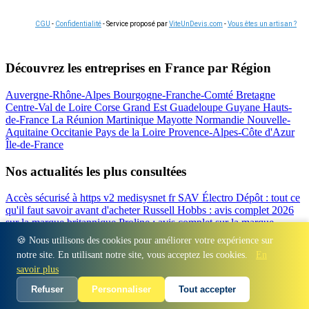
CGU
-
Confidentialité
- Service proposé par
ViteUnDevis.com
-
Vous êtes un artisan ?
Découvrez les entreprises en France par Région
Auvergne-Rhône-Alpes
Bourgogne-Franche-Comté
Bretagne
Centre-Val de Loire
Corse
Grand Est
Guadeloupe
Guyane
Hauts-
de-France
La Réunion
Martinique
Mayotte
Normandie
Nouvelle-
Aquitaine
Occitanie
Pays de la Loire
Provence-Alpes-Côte d'Azur
Île-de-France
Nos actualités les plus consultées
Accès sécurisé à https v2 medisysnet fr
SAV Électro Dépôt : tout ce
qu'il faut savoir avant d'acheter
Russell Hobbs : avis complet 2026
sur la marque britannique
Proline : avis complet sur la marque
d'électroménager
Valberg avis 2026 : notre test complet de la
🍪 Nous utilisons des cookies pour améliorer votre expérience sur
marque
Beko : Avis sur la marque turque d'électroménager
notre site. En utilisant notre site, vous acceptez les cookies.
En
Régions
-
Départements
-
Villes
-
Entreprises
-
Marques
-
Contact
-
savoir plus
Espace presse
-
Mentions légales
Refuser
Personnaliser
Tout accepter
© 2026 Auris Immo. Tous droits réservés.