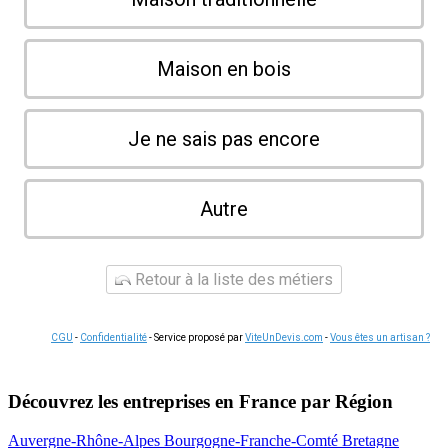
Maison en bois
Je ne sais pas encore
Autre
Retour à la liste des métiers
CGU
-
Confidentialité
- Service proposé par
ViteUnDevis.com
-
Vous êtes un artisan ?
Découvrez les entreprises en France par Région
Auvergne-Rhône-Alpes
Bourgogne-Franche-Comté
Bretagne