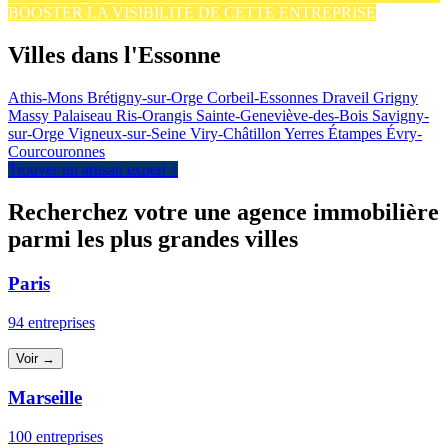
BOOSTER LA VISIBILITÉ DE CETTE ENTREPRISE
Villes dans l'Essonne
Athis-Mons
Brétigny-sur-Orge
Corbeil-Essonnes
Draveil
Grigny
Massy
Palaiseau
Ris-Orangis
Sainte-Geneviève-des-Bois
Savigny-
sur-Orge
Vigneux-sur-Seine
Viry-Châtillon
Yerres
Étampes
Évry-
Courcouronnes
Trouver un artisan expert ↑
Recherchez votre une agence immobilière
parmi les plus grandes villes
Paris
94 entreprises
Voir →
Marseille
100 entreprises