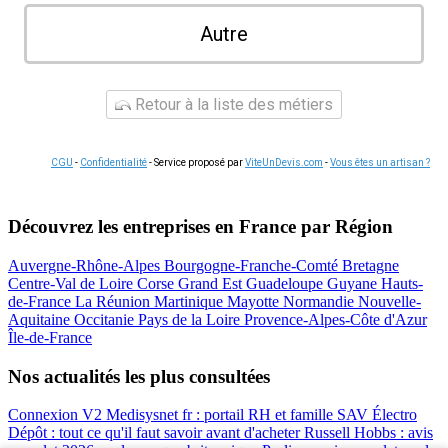
Autre
Retour à la liste des métiers
CGU
-
Confidentialité
- Service proposé par
ViteUnDevis.com
-
Vous êtes un artisan ?
Découvrez les entreprises en France par Région
Auvergne-Rhône-Alpes
Bourgogne-Franche-Comté
Bretagne
Centre-Val de Loire
Corse
Grand Est
Guadeloupe
Guyane
Hauts-
de-France
La Réunion
Martinique
Mayotte
Normandie
Nouvelle-
Aquitaine
Occitanie
Pays de la Loire
Provence-Alpes-Côte d'Azur
Île-de-France
Nos actualités les plus consultées
Connexion V2 Medisysnet fr : portail RH et famille
SAV Électro
Dépôt : tout ce qu'il faut savoir avant d'acheter
Russell Hobbs : avis