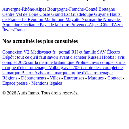
Auvergne-Rhône-Alpes
Bourgogne-Franche-Comté
Bretagne
Centre-Val de Loire
Corse
Grand Est
Guadeloupe
Guyane
Hauts-
de-France
La Réunion
Martinique
Mayotte
Normandie
Nouvelle-
Aquitaine
Occitanie
Pays de la Loire
Provence-Alpes-Côte d'Azur
Île-de-France
Nos actualités les plus consultées
Connexion V2 Medisysnet fr : portail RH et famille
SAV Électro
Dépôt : tout ce qu'il faut savoir avant d'acheter
Russell Hobbs : avis
complet 2026 sur la marque britannique
Proline : avis complet sur la
marque d'électroménager
Valberg avis 2026 : notre test complet de
la marque
Beko : Avis sur la marque turque d'électroménager
Régions
-
Départements
-
Villes
-
Entreprises
-
Marques
-
Contact
-
Espace presse
-
Mentions légales
© 2026 Auris Immo. Tous droits réservés.