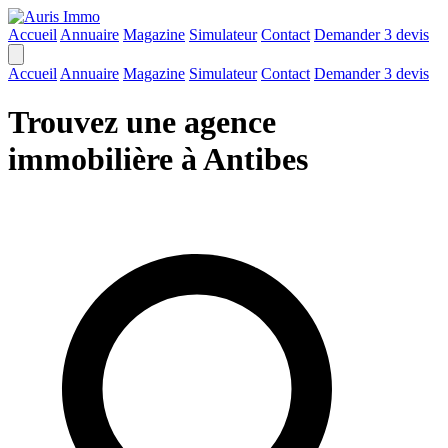
Accueil
Annuaire
Magazine
Simulateur
Contact
Demander 3 devis
Accueil
Annuaire
Magazine
Simulateur
Contact
Demander 3 devis
Trouvez une agence
immobilière à Antibes