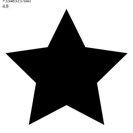
+33483157041
4.8