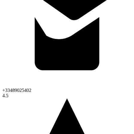
+33489025402
4.5