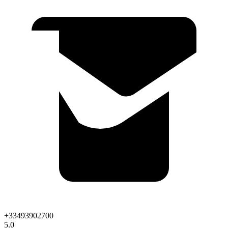
+33493902700
5.0