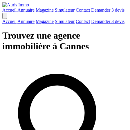
Accueil
Annuaire
Magazine
Simulateur
Contact
Demander 3 devis
Accueil
Annuaire
Magazine
Simulateur
Contact
Demander 3 devis
Trouvez une agence
immobilière à Cannes