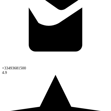
+33493681500
4.9