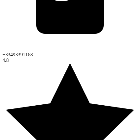
+33493391168
4.8