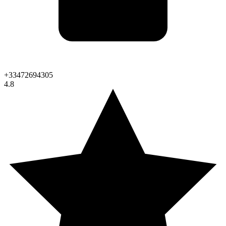
+33472694305
4.8