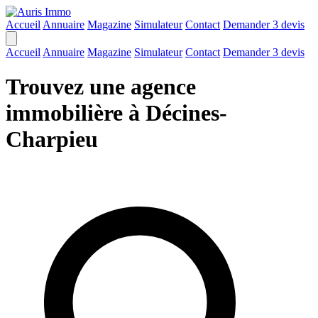
Accueil
Annuaire
Magazine
Simulateur
Contact
Demander 3 devis
Accueil
Annuaire
Magazine
Simulateur
Contact
Demander 3 devis
Trouvez une agence
immobilière à Décines-
Charpieu