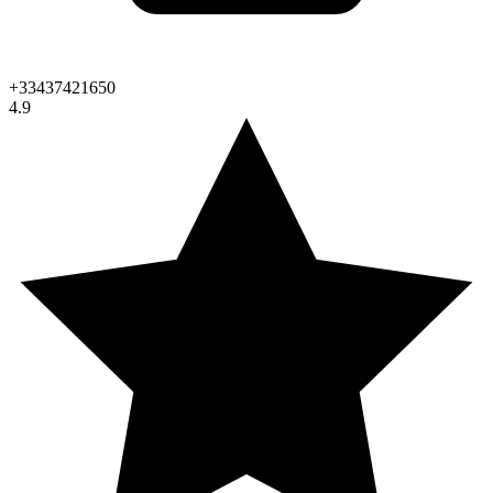
+33437421650
4.9