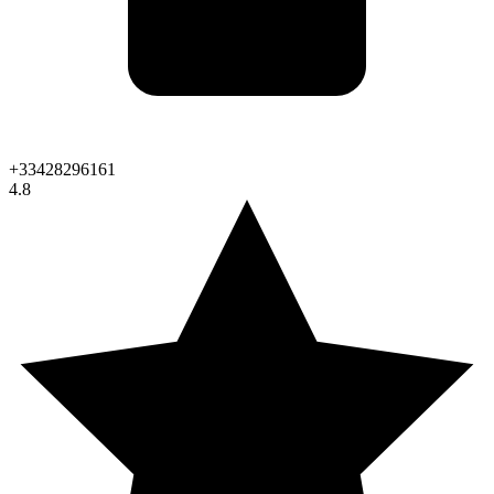
+33428296161
4.8