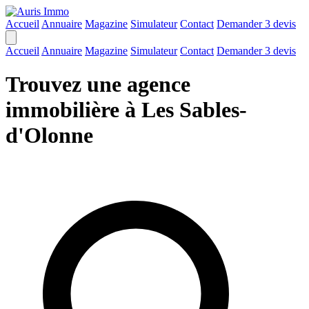
Accueil
Annuaire
Magazine
Simulateur
Contact
Demander 3 devis
Accueil
Annuaire
Magazine
Simulateur
Contact
Demander 3 devis
Trouvez une agence
immobilière à Les Sables-
d'Olonne