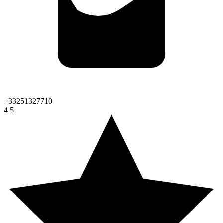
+33251327710
4.5