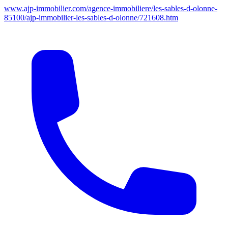
www.ajp-immobilier.com/agence-immobiliere/les-sables-d-olonne-
85100/ajp-immobilier-les-sables-d-olonne/721608.htm