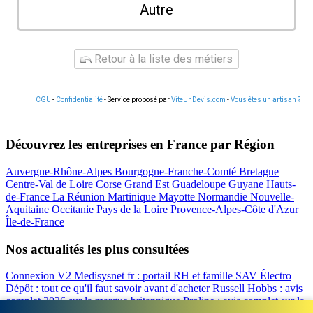
Autre
Retour à la liste des métiers
CGU
-
Confidentialité
- Service proposé par
ViteUnDevis.com
-
Vous êtes un artisan ?
Découvrez les entreprises en France par Région
Auvergne-Rhône-Alpes
Bourgogne-Franche-Comté
Bretagne
Centre-Val de Loire
Corse
Grand Est
Guadeloupe
Guyane
Hauts-
de-France
La Réunion
Martinique
Mayotte
Normandie
Nouvelle-
Aquitaine
Occitanie
Pays de la Loire
Provence-Alpes-Côte d'Azur
Île-de-France
Nos actualités les plus consultées
Connexion V2 Medisysnet fr : portail RH et famille
SAV Électro
Dépôt : tout ce qu'il faut savoir avant d'acheter
Russell Hobbs : avis
complet 2026 sur la marque britannique
Proline : avis complet sur la