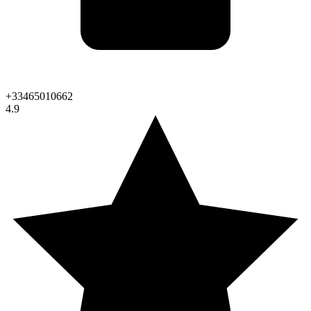
+33465010662
4.9