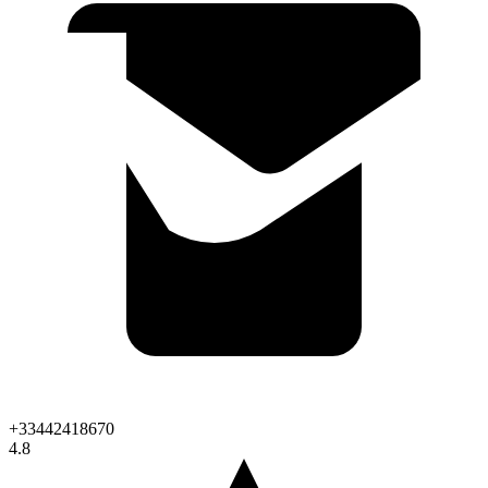
+33442418670
4.8