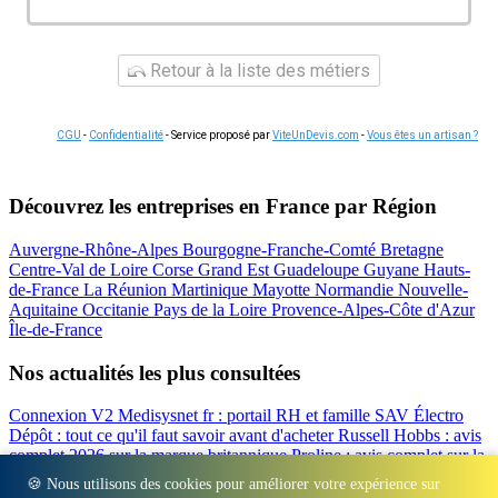
Retour à la liste des métiers
CGU
-
Confidentialité
- Service proposé par
ViteUnDevis.com
-
Vous êtes un artisan ?
Découvrez les entreprises en France par Région
Auvergne-Rhône-Alpes
Bourgogne-Franche-Comté
Bretagne
Centre-Val de Loire
Corse
Grand Est
Guadeloupe
Guyane
Hauts-
de-France
La Réunion
Martinique
Mayotte
Normandie
Nouvelle-
Aquitaine
Occitanie
Pays de la Loire
Provence-Alpes-Côte d'Azur
Île-de-France
Nos actualités les plus consultées
Connexion V2 Medisysnet fr : portail RH et famille
SAV Électro
Dépôt : tout ce qu'il faut savoir avant d'acheter
Russell Hobbs : avis
complet 2026 sur la marque britannique
Proline : avis complet sur la
marque d'électroménager
Valberg avis 2026 : notre test complet de
🍪 Nous utilisons des cookies pour améliorer votre expérience sur
la marque
Beko : Avis sur la marque turque d'électroménager