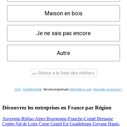
Maison en bois
Je ne sais pas encore
Autre
Retour à la liste des métiers
CGU
-
Confidentialité
- Service proposé par
ViteUnDevis.com
-
Vous êtes un artisan ?
Découvrez les entreprises en France par Région
Auvergne-Rhône-Alpes
Bourgogne-Franche-Comté
Bretagne
Centre-Val de Loire
Corse
Grand Est
Guadeloupe
Guyane
Hauts-