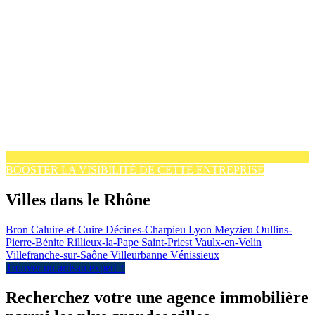
BOOSTER LA VISIBILITÉ DE CETTE ENTREPRISE
Villes dans le Rhône
Bron
Caluire-et-Cuire
Décines-Charpieu
Lyon
Meyzieu
Oullins-
Pierre-Bénite
Rillieux-la-Pape
Saint-Priest
Vaulx-en-Velin
Villefranche-sur-Saône
Villeurbanne
Vénissieux
Trouver un artisan expert ↑
Recherchez votre une agence immobilière