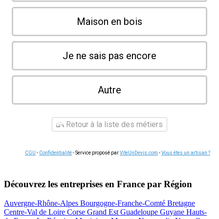
Maison en bois
Je ne sais pas encore
Autre
Retour à la liste des métiers
CGU
-
Confidentialité
- Service proposé par
ViteUnDevis.com
-
Vous êtes un artisan ?
Découvrez les entreprises en France par Région
Auvergne-Rhône-Alpes
Bourgogne-Franche-Comté
Bretagne
Centre-Val de Loire
Corse
Grand Est
Guadeloupe
Guyane
Hauts-