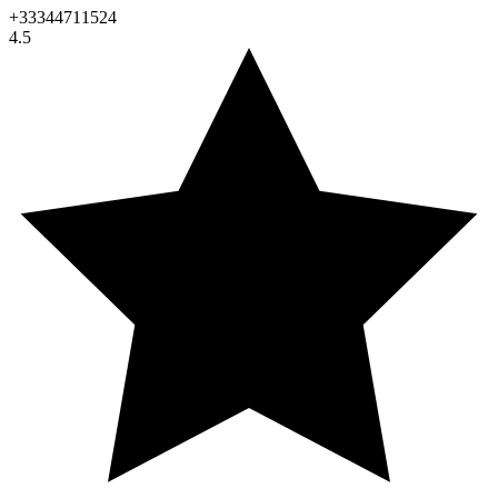
+33344711524
4.5