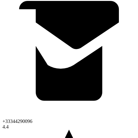
+33344290096
4.4