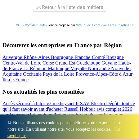
Retour à la liste des métiers
CGU
-
Confidentialité
- Service proposé par
ViteUnDevis.com
-
Vous êtes un artisan ?
Découvrez les entreprises en France par Région
Auvergne-Rhône-Alpes
Bourgogne-Franche-Comté
Bretagne
Centre-Val de Loire
Corse
Grand Est
Guadeloupe
Guyane
Hauts-
de-France
La Réunion
Martinique
Mayotte
Normandie
Nouvelle-
Aquitaine
Occitanie
Pays de la Loire
Provence-Alpes-Côte d'Azur
Île-de-France
Nos actualités les plus consultées
Accès sécurisé à https v2 medisysnet fr
SAV Électro Dépôt : tout ce
qu'il faut savoir avant d'acheter
Russell Hobbs : avis complet 2026
sur la marque britannique
Proline : avis complet sur la marque
d'électroménager
Valberg avis 2026 : notre test complet de la
🍪 Nous utilisons des cookies pour améliorer votre expérience sur
marque
Beko : Avis sur la marque turque d'électroménager
notre site. En utilisant notre site, vous acceptez les cookies.
En
Régions
-
Départements
-
Villes
-
Entreprises
-
Marques
-
Contact
-
savoir plus
Espace presse
-
Mentions légales