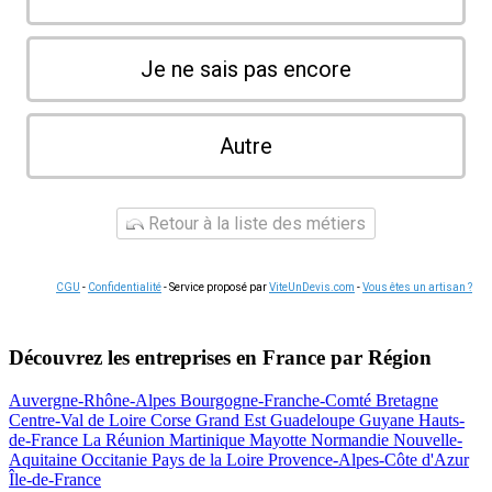
Je ne sais pas encore
Autre
Retour à la liste des métiers
CGU
-
Confidentialité
- Service proposé par
ViteUnDevis.com
-
Vous êtes un artisan ?
Découvrez les entreprises en France par Région
Auvergne-Rhône-Alpes
Bourgogne-Franche-Comté
Bretagne
Centre-Val de Loire
Corse
Grand Est
Guadeloupe
Guyane
Hauts-
de-France
La Réunion
Martinique
Mayotte
Normandie
Nouvelle-
Aquitaine
Occitanie
Pays de la Loire
Provence-Alpes-Côte d'Azur
Île-de-France