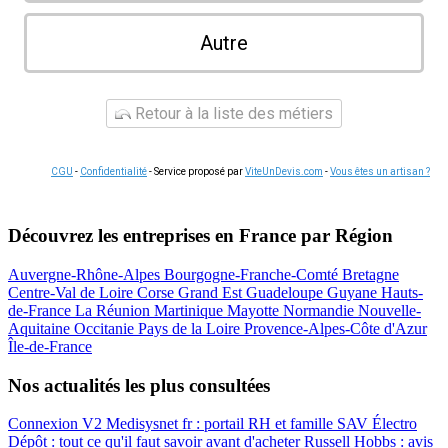
Autre
Retour à la liste des métiers
CGU
-
Confidentialité
- Service proposé par
ViteUnDevis.com
-
Vous êtes un artisan ?
Découvrez les entreprises en France par Région
Auvergne-Rhône-Alpes
Bourgogne-Franche-Comté
Bretagne
Centre-Val de Loire
Corse
Grand Est
Guadeloupe
Guyane
Hauts-
de-France
La Réunion
Martinique
Mayotte
Normandie
Nouvelle-
Aquitaine
Occitanie
Pays de la Loire
Provence-Alpes-Côte d'Azur
Île-de-France
Nos actualités les plus consultées
Connexion V2 Medisysnet fr : portail RH et famille
SAV Électro
Dépôt : tout ce qu'il faut savoir avant d'acheter
Russell Hobbs : avis