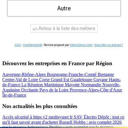
Autre
Retour à la liste des métiers
CGU
-
Confidentialité
- Service proposé par
ViteUnDevis.com
-
Vous êtes un artisan ?
Découvrez les entreprises en France par Région
Auvergne-Rhône-Alpes
Bourgogne-Franche-Comté
Bretagne
Centre-Val de Loire
Corse
Grand Est
Guadeloupe
Guyane
Hauts-
de-France
La Réunion
Martinique
Mayotte
Normandie
Nouvelle-
Aquitaine
Occitanie
Pays de la Loire
Provence-Alpes-Côte d'Azur
Île-de-France
Nos actualités les plus consultées
Accès sécurisé à https v2 medisysnet fr
SAV Électro Dépôt : tout ce
qu'il faut savoir avant d'acheter
Russell Hobbs : avis complet 2026
sur la marque britannique
Proline : avis complet sur la marque