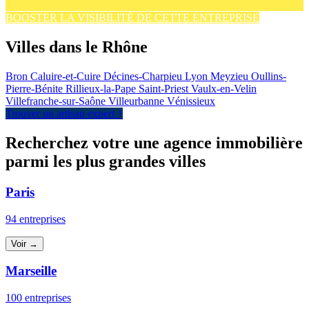
BOOSTER LA VISIBILITÉ DE CETTE ENTREPRISE
Villes dans le Rhône
Bron
Caluire-et-Cuire
Décines-Charpieu
Lyon
Meyzieu
Oullins-
Pierre-Bénite
Rillieux-la-Pape
Saint-Priest
Vaulx-en-Velin
Villefranche-sur-Saône
Villeurbanne
Vénissieux
Trouver un artisan expert ↑
Recherchez votre une agence immobilière
parmi les plus grandes villes
Paris
94 entreprises
Voir →
Marseille
100 entreprises