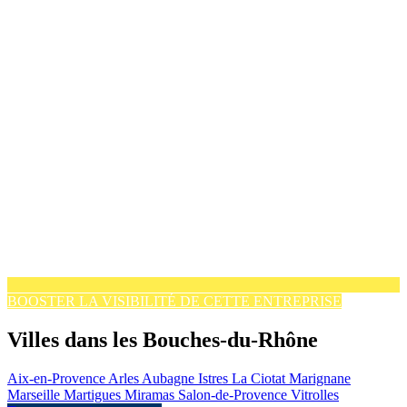
BOOSTER LA VISIBILITÉ DE CETTE ENTREPRISE
Villes dans les Bouches-du-Rhône
Aix-en-Provence
Arles
Aubagne
Istres
La Ciotat
Marignane
Marseille
Martigues
Miramas
Salon-de-Provence
Vitrolles