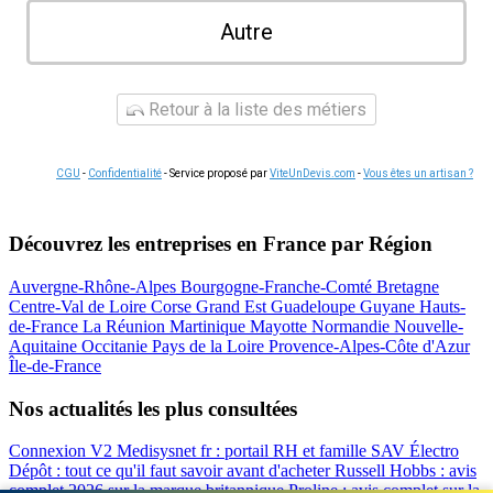
Autre
Retour à la liste des métiers
CGU
-
Confidentialité
- Service proposé par
ViteUnDevis.com
-
Vous êtes un artisan ?
Découvrez les entreprises en France par Région
Auvergne-Rhône-Alpes
Bourgogne-Franche-Comté
Bretagne
Centre-Val de Loire
Corse
Grand Est
Guadeloupe
Guyane
Hauts-
de-France
La Réunion
Martinique
Mayotte
Normandie
Nouvelle-
Aquitaine
Occitanie
Pays de la Loire
Provence-Alpes-Côte d'Azur
Île-de-France
Nos actualités les plus consultées
Connexion V2 Medisysnet fr : portail RH et famille
SAV Électro
Dépôt : tout ce qu'il faut savoir avant d'acheter
Russell Hobbs : avis
complet 2026 sur la marque britannique
Proline : avis complet sur la