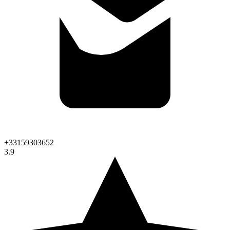
+33159303652
3.9