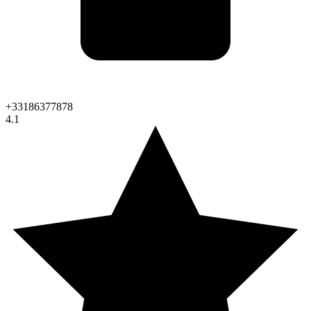
+33186377878
4.1