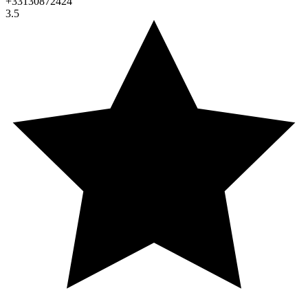
+33130872424
3.5