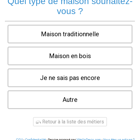
Quel type de maison souhaitez-
vous ?
Maison traditionnelle
Maison en bois
Je ne sais pas encore
Autre
Retour à la liste des métiers
CGU
-
Confidentialité
- Service proposé par
ViteUnDevis.com
-
Vous êtes un artisan ?