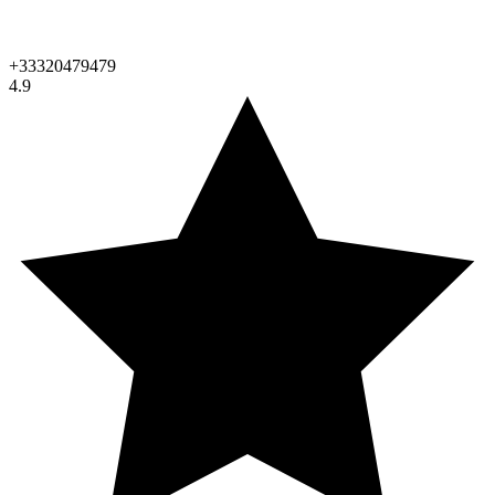
+33320479479
4.9