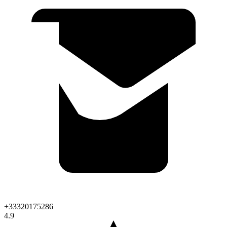
+33320175286
4.9