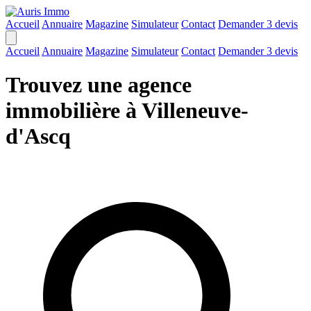
Accueil
Annuaire
Magazine
Simulateur
Contact
Demander 3 devis
Accueil
Annuaire
Magazine
Simulateur
Contact
Demander 3 devis
Trouvez une agence
immobilière à Villeneuve-
d'Ascq