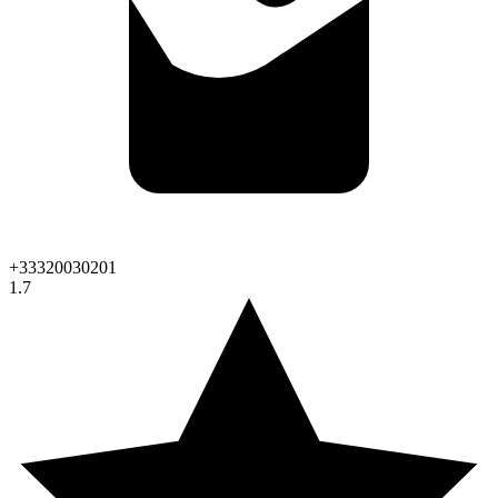
+33320030201
1.7