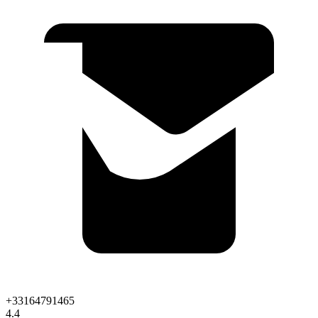
+33164791465
4.4