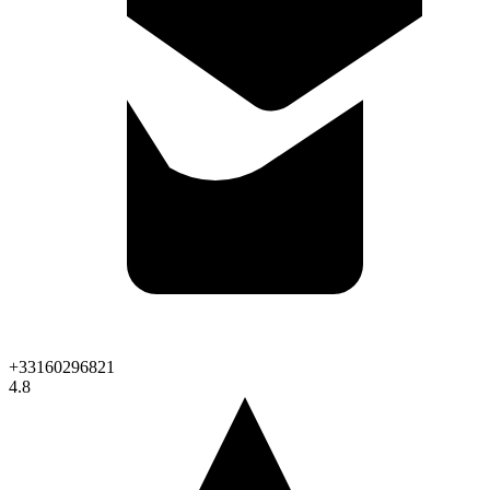
+33160296821
4.8