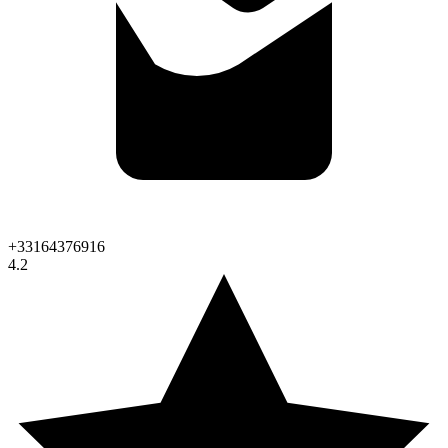
+33164376916
4.2