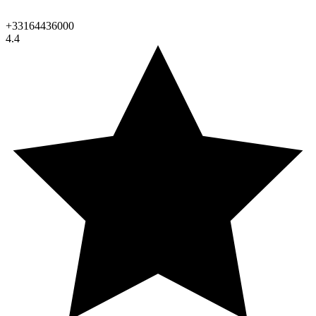
+33164436000
4.4