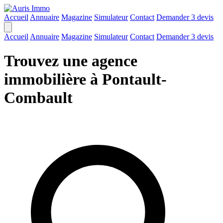
Accueil
Annuaire
Magazine
Simulateur
Contact
Demander 3 devis
Accueil
Annuaire
Magazine
Simulateur
Contact
Demander 3 devis
Trouvez une agence
immobilière à Pontault-
Combault