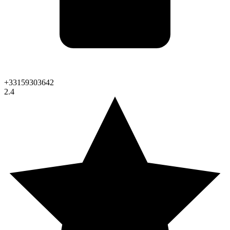
+33159303642
2.4