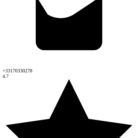
+33170330278
4.7