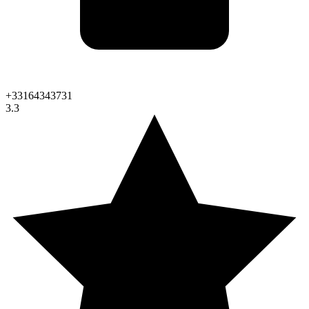
+33164343731
3.3