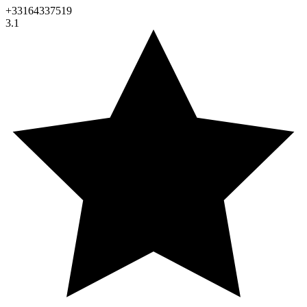
+33164337519
3.1