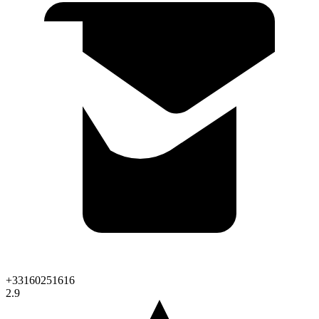
+33160251616
2.9