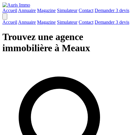
Accueil
Annuaire
Magazine
Simulateur
Contact
Demander 3 devis
Accueil
Annuaire
Magazine
Simulateur
Contact
Demander 3 devis
Trouvez une agence
immobilière à Meaux