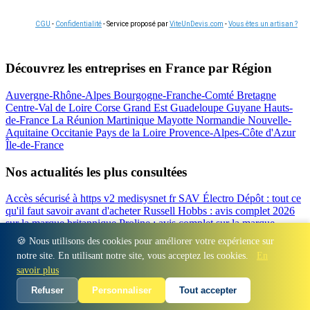
CGU
-
Confidentialité
- Service proposé par
ViteUnDevis.com
-
Vous êtes un artisan ?
Découvrez les entreprises en France par Région
Auvergne-Rhône-Alpes
Bourgogne-Franche-Comté
Bretagne
Centre-Val de Loire
Corse
Grand Est
Guadeloupe
Guyane
Hauts-
de-France
La Réunion
Martinique
Mayotte
Normandie
Nouvelle-
Aquitaine
Occitanie
Pays de la Loire
Provence-Alpes-Côte d'Azur
Île-de-France
Nos actualités les plus consultées
Accès sécurisé à https v2 medisysnet fr
SAV Électro Dépôt : tout ce
qu'il faut savoir avant d'acheter
Russell Hobbs : avis complet 2026
sur la marque britannique
Proline : avis complet sur la marque
d'électroménager
Valberg avis 2026 : notre test complet de la
🍪 Nous utilisons des cookies pour améliorer votre expérience sur
marque
Beko : Avis sur la marque turque d'électroménager
notre site. En utilisant notre site, vous acceptez les cookies.
En
Régions
-
Départements
-
Villes
-
Entreprises
-
Marques
-
Contact
-
savoir plus
Espace presse
-
Mentions légales
Refuser
Personnaliser
Tout accepter
© 2026 Auris Immo. Tous droits réservés.