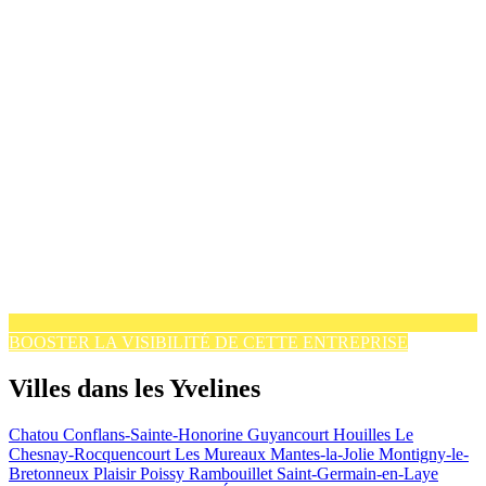
BOOSTER LA VISIBILITÉ DE CETTE ENTREPRISE
Villes dans les Yvelines
Chatou
Conflans-Sainte-Honorine
Guyancourt
Houilles
Le
Chesnay-Rocquencourt
Les Mureaux
Mantes-la-Jolie
Montigny-le-
Bretonneux
Plaisir
Poissy
Rambouillet
Saint-Germain-en-Laye