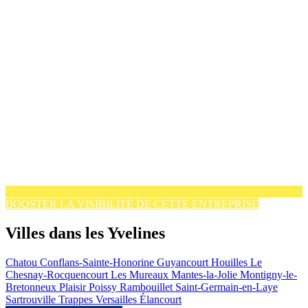
BOOSTER LA VISIBILITÉ DE CETTE ENTREPRISE
Villes dans les Yvelines
Chatou
Conflans-Sainte-Honorine
Guyancourt
Houilles
Le
Chesnay-Rocquencourt
Les Mureaux
Mantes-la-Jolie
Montigny-le-
Bretonneux
Plaisir
Poissy
Rambouillet
Saint-Germain-en-Laye
Sartrouville
Trappes
Versailles
Élancourt