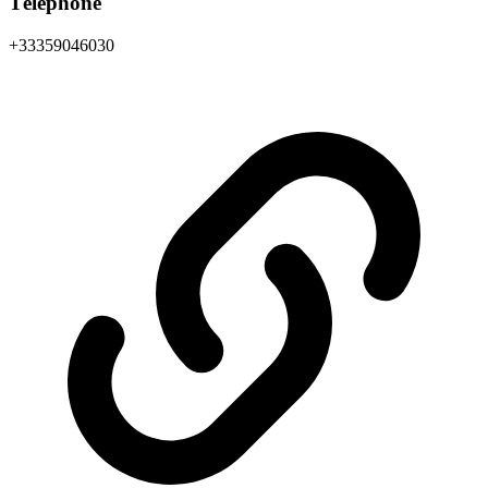
Téléphone
+33359046030