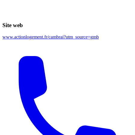
Site web
www.actionlogement.fr/cambrai?utm_source=gmb