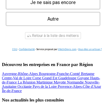
Je ne sais pas encore
Autre
Retour à la liste des métiers
CGU
-
Confidentialité
- Service proposé par
ViteUnDevis.com
-
Vous êtes un artisan ?
Découvrez les entreprises en France par Région
Auvergne-Rhône-Alpes
Bourgogne-Franche-Comté
Bretagne
Centre-Val de Loire
Corse
Grand Est
Guadeloupe
Guyane
Hauts-
de-France
La Réunion
Martinique
Mayotte
Normandie
Nouvelle-
Aquitaine
Occitanie
Pays de la Loire
Provence-Alpes-Côte d'Azur
Île-de-France
Nos actualités les plus consultées