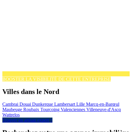
BOOSTER LA VISIBILITÉ DE CETTE ENTREPRISE
Villes dans le Nord
Cambrai
Douai
Dunkerque
Lambersart
Lille
Marcq-en-Barœul
Maubeuge
Roubaix
Tourcoing
Valenciennes
Villeneuve-d'Ascq
Wattrelos
Trouver un artisan expert ↑