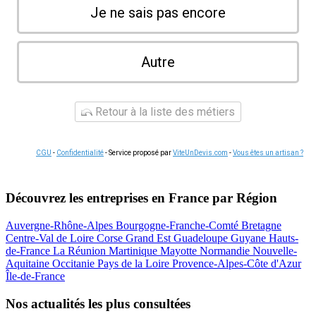
Je ne sais pas encore
Autre
Retour à la liste des métiers
CGU
-
Confidentialité
- Service proposé par
ViteUnDevis.com
-
Vous êtes un artisan ?
Découvrez les entreprises en France par Région
Auvergne-Rhône-Alpes
Bourgogne-Franche-Comté
Bretagne
Centre-Val de Loire
Corse
Grand Est
Guadeloupe
Guyane
Hauts-
de-France
La Réunion
Martinique
Mayotte
Normandie
Nouvelle-
Aquitaine
Occitanie
Pays de la Loire
Provence-Alpes-Côte d'Azur
Île-de-France
Nos actualités les plus consultées