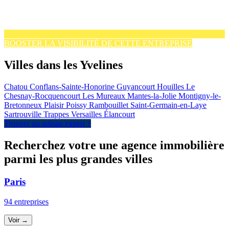
BOOSTER LA VISIBILITÉ DE CETTE ENTREPRISE
Villes dans les Yvelines
Chatou
Conflans-Sainte-Honorine
Guyancourt
Houilles
Le
Chesnay-Rocquencourt
Les Mureaux
Mantes-la-Jolie
Montigny-le-
Bretonneux
Plaisir
Poissy
Rambouillet
Saint-Germain-en-Laye
Sartrouville
Trappes
Versailles
Élancourt
Trouver un artisan expert ↑
Recherchez votre une agence immobilière
parmi les plus grandes villes
Paris
94 entreprises
Voir →