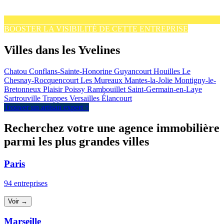
BOOSTER LA VISIBILITÉ DE CETTE ENTREPRISE
Villes dans les Yvelines
Chatou
Conflans-Sainte-Honorine
Guyancourt
Houilles
Le
Chesnay-Rocquencourt
Les Mureaux
Mantes-la-Jolie
Montigny-le-
Bretonneux
Plaisir
Poissy
Rambouillet
Saint-Germain-en-Laye
Sartrouville
Trappes
Versailles
Élancourt
Trouver un artisan expert ↑
Recherchez votre une agence immobilière
parmi les plus grandes villes
Paris
94 entreprises
Voir →
Marseille