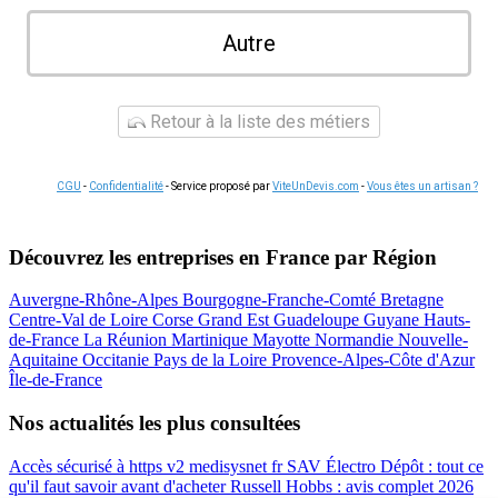
Autre
Retour à la liste des métiers
CGU
-
Confidentialité
- Service proposé par
ViteUnDevis.com
-
Vous êtes un artisan ?
Découvrez les entreprises en France par Région
Auvergne-Rhône-Alpes
Bourgogne-Franche-Comté
Bretagne
Centre-Val de Loire
Corse
Grand Est
Guadeloupe
Guyane
Hauts-
de-France
La Réunion
Martinique
Mayotte
Normandie
Nouvelle-
Aquitaine
Occitanie
Pays de la Loire
Provence-Alpes-Côte d'Azur
Île-de-France
Nos actualités les plus consultées
Accès sécurisé à https v2 medisysnet fr
SAV Électro Dépôt : tout ce
qu'il faut savoir avant d'acheter
Russell Hobbs : avis complet 2026