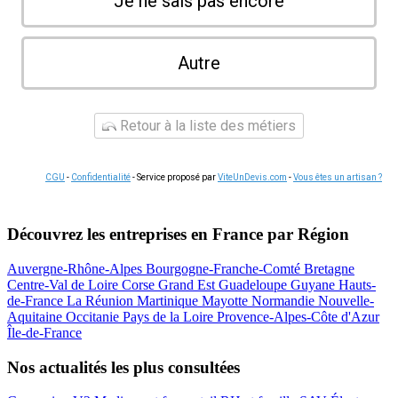
Je ne sais pas encore
Autre
Retour à la liste des métiers
CGU
-
Confidentialité
- Service proposé par
ViteUnDevis.com
-
Vous êtes un artisan ?
Découvrez les entreprises en France par Région
Auvergne-Rhône-Alpes
Bourgogne-Franche-Comté
Bretagne
Centre-Val de Loire
Corse
Grand Est
Guadeloupe
Guyane
Hauts-
de-France
La Réunion
Martinique
Mayotte
Normandie
Nouvelle-
Aquitaine
Occitanie
Pays de la Loire
Provence-Alpes-Côte d'Azur
Île-de-France
Nos actualités les plus consultées