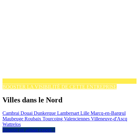
BOOSTER LA VISIBILITÉ DE CETTE ENTREPRISE
Villes dans le Nord
Cambrai
Douai
Dunkerque
Lambersart
Lille
Marcq-en-Barœul
Maubeuge
Roubaix
Tourcoing
Valenciennes
Villeneuve-d'Ascq
Wattrelos
Trouver un artisan expert ↑