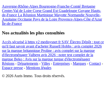
Auvergne-Rhône-Alpes
Bourgogne-Franche-Comté
Bretagne
Centre-Val de Loire
Corse
Grand Est
Guadeloupe
Guyane
Hauts-
de-France
La Réunion
Martinique
Mayotte
Normandie
Nouvelle-
Aquitaine
Occitanie
Pays de la Loire
Provence-Alpes-Côte d'Azur
Île-de-France
Nos actualités les plus consultées
Accès sécurisé à https v2 medisysnet fr
SAV Électro Dépôt : tout ce
qu'il faut savoir avant d'acheter
Russell Hobbs : avis complet 2026
sur la marque britannique
Proline : avis complet sur la marque
d'électroménager
Valberg avis 2026 : notre test complet de la
marque
Beko : Avis sur la marque turque d'électroménager
Régions
-
Départements
-
Villes
-
Entreprises
-
Marques
-
Contact
-
Espace presse
-
Mentions légales
© 2026 Auris Immo. Tous droits réservés.