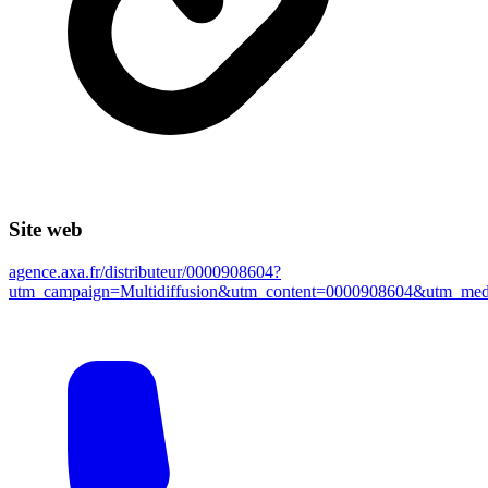
Site web
agence.axa.fr/distributeur/0000908604?
utm_campaign=Multidiffusion&utm_content=0000908604&utm_m