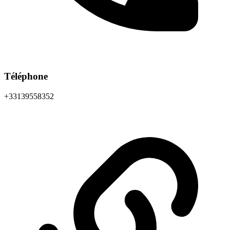
Téléphone
+33139558352