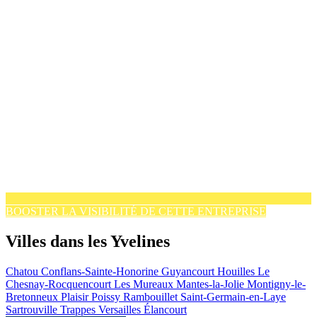
BOOSTER LA VISIBILITÉ DE CETTE ENTREPRISE
Villes dans les Yvelines
Chatou
Conflans-Sainte-Honorine
Guyancourt
Houilles
Le
Chesnay-Rocquencourt
Les Mureaux
Mantes-la-Jolie
Montigny-le-
Bretonneux
Plaisir
Poissy
Rambouillet
Saint-Germain-en-Laye
Sartrouville
Trappes
Versailles
Élancourt