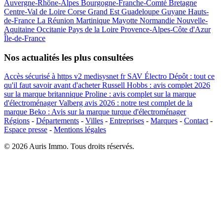
Auvergne-Rhône-Alpes
Bourgogne-Franche-Comté
Bretagne
Centre-Val de Loire
Corse
Grand Est
Guadeloupe
Guyane
Hauts-
de-France
La Réunion
Martinique
Mayotte
Normandie
Nouvelle-
Aquitaine
Occitanie
Pays de la Loire
Provence-Alpes-Côte d'Azur
Île-de-France
Nos actualités les plus consultées
Accès sécurisé à https v2 medisysnet fr
SAV Électro Dépôt : tout ce
qu'il faut savoir avant d'acheter
Russell Hobbs : avis complet 2026
sur la marque britannique
Proline : avis complet sur la marque
d'électroménager
Valberg avis 2026 : notre test complet de la
marque
Beko : Avis sur la marque turque d'électroménager
Régions
-
Départements
-
Villes
-
Entreprises
-
Marques
-
Contact
-
Espace presse
-
Mentions légales
© 2026 Auris Immo. Tous droits réservés.