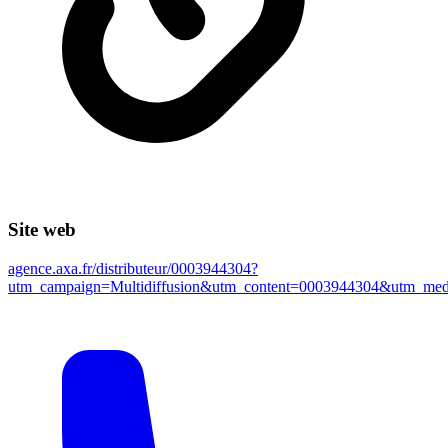
Site web
agence.axa.fr/distributeur/0003944304?
utm_campaign=Multidiffusion&utm_content=0003944304&utm_m