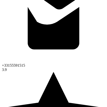
+33155591515
3.9