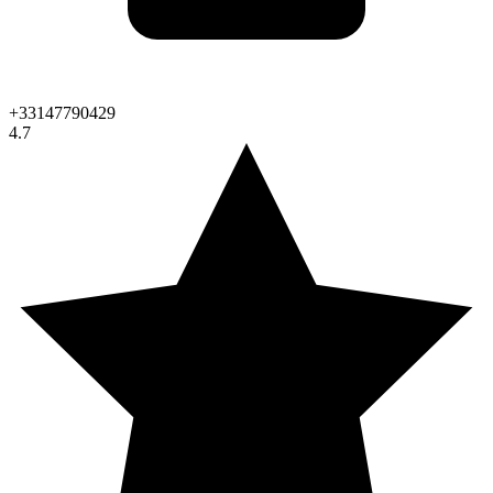
+33147790429
4.7