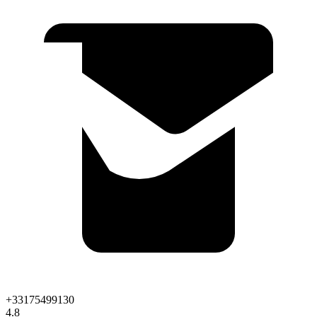
+33175499130
4.8