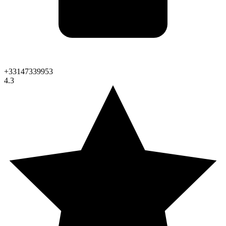
+33147339953
4.3