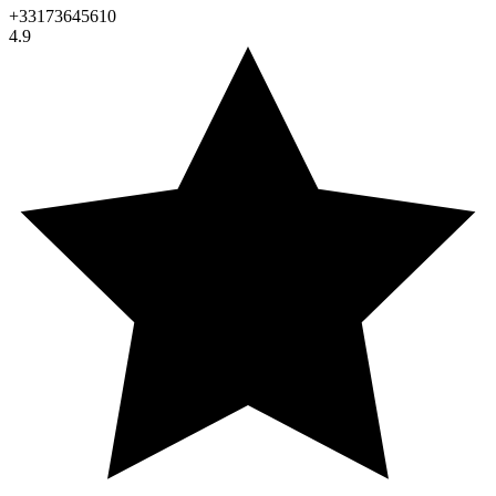
+33173645610
4.9