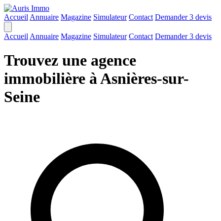
Accueil
Annuaire
Magazine
Simulateur
Contact
Demander 3 devis
Accueil
Annuaire
Magazine
Simulateur
Contact
Demander 3 devis
Trouvez une agence
immobilière à Asnières-sur-
Seine