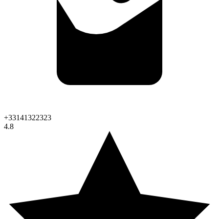
+33141322323
4.8