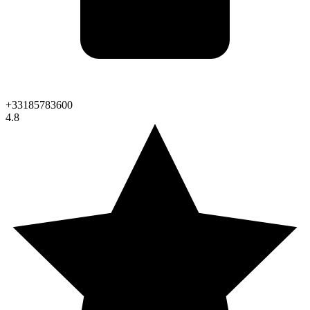
+33185783600
4.8