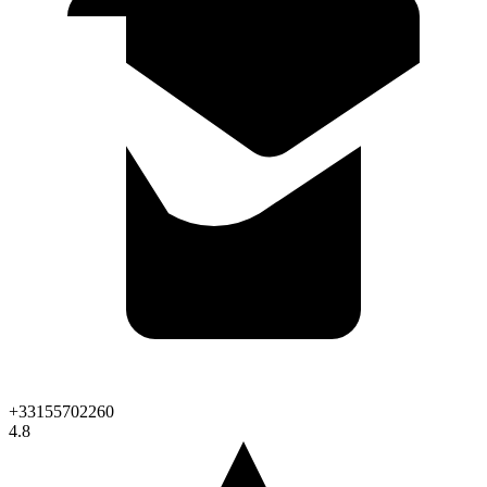
+33155702260
4.8