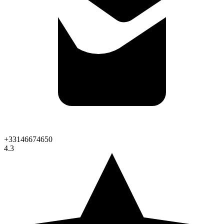
+33146674650
4.3