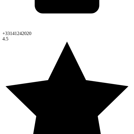
+33141242020
4.5