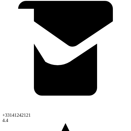
+33141242121
4.4