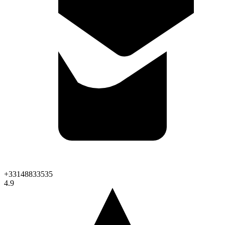
+33148833535
4.9