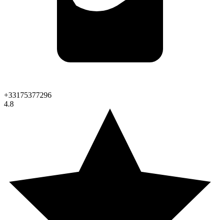
+33175377296
4.8