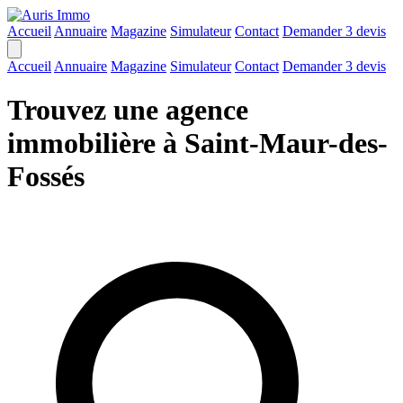
Accueil
Annuaire
Magazine
Simulateur
Contact
Demander 3 devis
Accueil
Annuaire
Magazine
Simulateur
Contact
Demander 3 devis
Trouvez une agence
immobilière à Saint-Maur-des-
Fossés