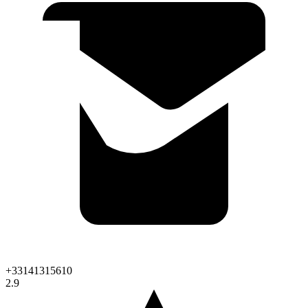
+33141315610
2.9