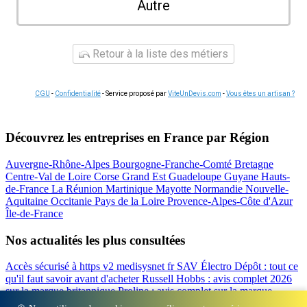
Autre
Retour à la liste des métiers
CGU
-
Confidentialité
- Service proposé par
ViteUnDevis.com
-
Vous êtes un artisan ?
Découvrez les entreprises en France par Région
Auvergne-Rhône-Alpes
Bourgogne-Franche-Comté
Bretagne
Centre-Val de Loire
Corse
Grand Est
Guadeloupe
Guyane
Hauts-
de-France
La Réunion
Martinique
Mayotte
Normandie
Nouvelle-
Aquitaine
Occitanie
Pays de la Loire
Provence-Alpes-Côte d'Azur
Île-de-France
Nos actualités les plus consultées
Accès sécurisé à https v2 medisysnet fr
SAV Électro Dépôt : tout ce
qu'il faut savoir avant d'acheter
Russell Hobbs : avis complet 2026
sur la marque britannique
Proline : avis complet sur la marque
d'électroménager
Valberg avis 2026 : notre test complet de la