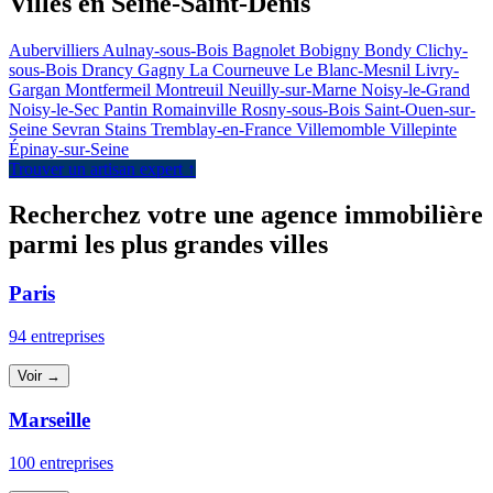
Villes en Seine-Saint-Denis
Aubervilliers
Aulnay-sous-Bois
Bagnolet
Bobigny
Bondy
Clichy-
sous-Bois
Drancy
Gagny
La Courneuve
Le Blanc-Mesnil
Livry-
Gargan
Montfermeil
Montreuil
Neuilly-sur-Marne
Noisy-le-Grand
Noisy-le-Sec
Pantin
Romainville
Rosny-sous-Bois
Saint-Ouen-sur-
Seine
Sevran
Stains
Tremblay-en-France
Villemomble
Villepinte
Épinay-sur-Seine
Trouver un artisan expert ↑
Recherchez votre une agence immobilière
parmi les plus grandes villes
Paris
94 entreprises
Voir →
Marseille
100 entreprises