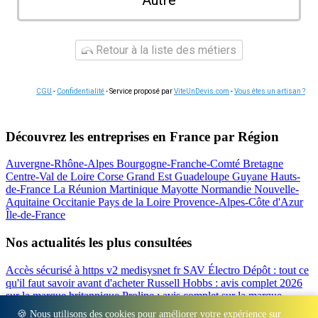
Autre
Retour à la liste des métiers
CGU
-
Confidentialité
- Service proposé par
ViteUnDevis.com
-
Vous êtes un artisan ?
Découvrez les entreprises en France par Région
Auvergne-Rhône-Alpes
Bourgogne-Franche-Comté
Bretagne
Centre-Val de Loire
Corse
Grand Est
Guadeloupe
Guyane
Hauts-
de-France
La Réunion
Martinique
Mayotte
Normandie
Nouvelle-
Aquitaine
Occitanie
Pays de la Loire
Provence-Alpes-Côte d'Azur
Île-de-France
Nos actualités les plus consultées
Accès sécurisé à https v2 medisysnet fr
SAV Électro Dépôt : tout ce
qu'il faut savoir avant d'acheter
Russell Hobbs : avis complet 2026
sur la marque britannique
Proline : avis complet sur la marque
d'électroménager
Valberg avis 2026 : notre test complet de la
🍪 Nous utilisons des cookies pour améliorer votre expérience sur