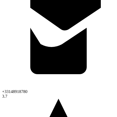
+33148918780
3.7