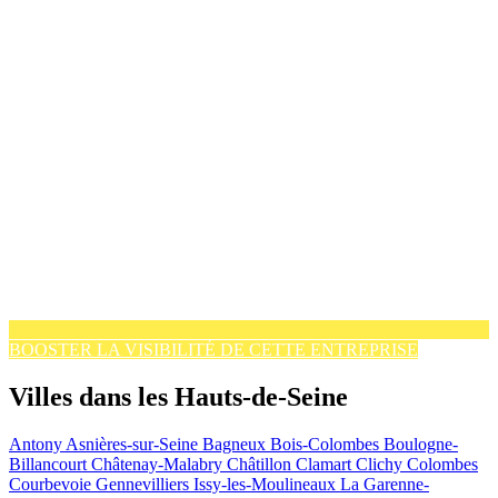
BOOSTER LA VISIBILITÉ DE CETTE ENTREPRISE
Villes dans les Hauts-de-Seine
Antony
Asnières-sur-Seine
Bagneux
Bois-Colombes
Boulogne-
Billancourt
Châtenay-Malabry
Châtillon
Clamart
Clichy
Colombes
Courbevoie
Gennevilliers
Issy-les-Moulineaux
La Garenne-