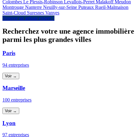
Colombes
Le Plessis-Robinson
Levallois-Perret
Malakoff
Meudon
Montrouge
Nanterre
Neuilly-sur-Seine
Puteaux
Rueil-Malmaison
Saint-Cloud
Suresnes
Vanves
Trouver un artisan expert ↑
Recherchez votre une agence immobilière
parmi les plus grandes villes
Paris
94 entreprises
Voir →
Marseille
100 entreprises
Voir →
Lyon
97 entreprises